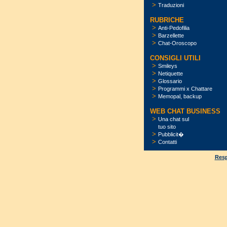
>
Traduzioni
RUBRICHE
>
Anti-Pedofilia
>
Barzellette
>
Chat-Oroscopo
CONSIGLI UTILI
>
Smileys
>
Netiquette
>
Glossario
>
Programmi x Chattare
>
Memopal, backup
WEB CHAT BUSINESS
>
Una chat sul
tuo sito
>
Pubblicit�
>
Contatti
Resp