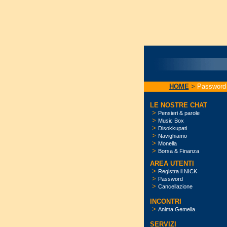
HOME
>
Password
LE NOSTRE CHAT
>
Pensieri & parole
>
Music Box
>
Disokkupati
>
Navighiamo
>
Monella
>
Borsa & Finanza
AREA UTENTI
>
Registra il NICK
>
Password
>
Cancellazione
INCONTRI
>
Anima Gemella
SERVIZI