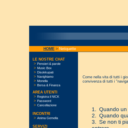
HOME
>
Netiquette
LE NOSTRE CHAT
>
Pensieri & parole
>
Music Box
>
Disokkupati
>
Navighiamo
Come nella vita di tutti i g
>
Monella
convivenza di tutti i "naviga
>
Borsa & Finanza
AREA UTENTI
>
Registra il NICK
>
Password
>
Cancellazione
1. Quando un n
INCONTRI
2. Quando qual
>
Anima Gemella
3. Se non ti pi
SERVIZI