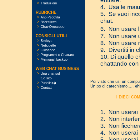
entrare.
>
Traduzioni
4. Usa le maius
RUBRICHE
5. Se vuoi inco
>
Anti-Pedofilia
chat.
>
Barzellette
>
Chat-Oroscopo
6. Non usare la
7. Non usare u
CONSIGLI UTILI
>
Smileys
8. Non usare n
>
Netiquette
9. Divertiti in
>
Glossario
>
Programmi x Chattare
10. Di quello c
>
Memopal, backup
chattando con 
WEB CHAT BUSINESS
>
Una chat sul
tuo sito
Poi visto che usi un comput
>
Pubblicit�
Un po di catechismo..... e
>
Contatti
I DIECI C
1. Non userai 
2. Non interfer
3. Non ficcherai
4. Non userai 
5. Non userai 