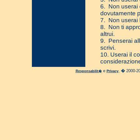
6. Non userai 
dovutamente p
7. Non userai l
8. Non ti approp
altrui.
9. Penserai al
scrivi.
10. Userai il 
considerazione
e
, � 2000-20
Responsabilit�
Privacy