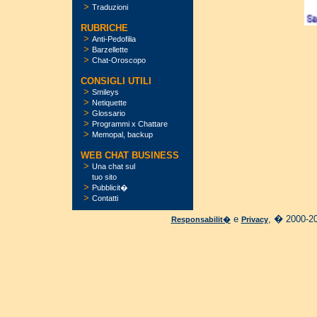
>
Traduzioni
RUBRICHE
>
Anti-Pedofilia
>
Barzellette
>
Chat-Oroscopo
CONSIGLI UTILI
>
Smileys
>
Netiquette
>
Glossario
>
Programmi x Chattare
>
Memopal, backup
WEB CHAT BUSINESS
>
Una chat sul
tuo sito
>
Pubblicit�
>
Contatti
e
, � 2000-20
Responsabilit�
Privacy