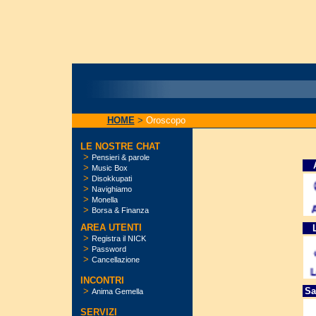
HOME
>
Oroscopo
LE NOSTRE CHAT
>
Pensieri & parole
>
Music Box
>
Disokkupati
>
Navighiamo
>
Monella
>
Borsa & Finanza
AREA UTENTI
>
Registra il NICK
>
Password
>
Cancellazione
INCONTRI
>
Sa
Anima Gemella
SERVIZI